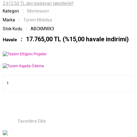
2.612,50 TL den başlayan taksitlerle!!
Kategori
Montessori
Marka
Turem Mobilya
Stok Kodu
ABCKMWX3
17.765,00 TL (%15,00 havale indirimi)
Havale