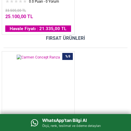
0.0 Puan - 0 Yorum
33.500,00 TL
25.100,00 TL
Havale Fiyatı : 21.335,00 TL
FIRSAT ÜRÜNLERİ
%9
WhatsApp'tan Bilgi Al
WhatsApp'tan Bilgi Al
Ölçü, renk, teslimat ve ödeme detayları
Ölçü, renk, teslimat ve ödeme detayları
Carmen Concept Ranza