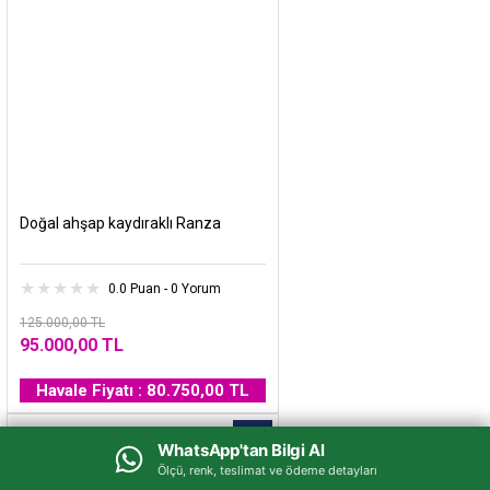
Doğal ahşap kaydıraklı Ranza
0.0 Puan - 0 Yorum
125.000,00 TL
95.000,00 TL
Havale Fiyatı : 80.750,00 TL
%9
WhatsApp'tan Bilgi Al
WhatsApp'tan Bilgi Al
Ölçü, renk, teslimat ve ödeme detayları
Ölçü, renk, teslimat ve ödeme detayları