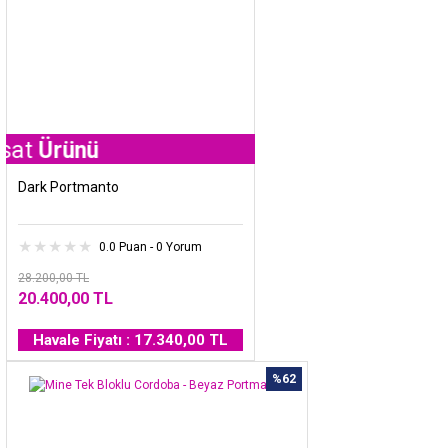
ünü
Dark Portmanto
0.0 Puan - 0 Yorum
28.200,00 TL
20.400,00 TL
Havale Fiyatı : 17.340,00 TL
%62