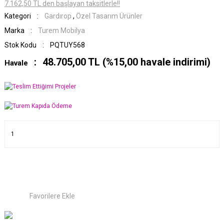
7.162,50 TL den başlayan taksitlerle!!
Kategori
Gardırop
,
Özel Tasarım Ürünler
Marka
Turem Mobilya
Stok Kodu
PQTUY568
48.705,00 TL (%15,00 havale indirimi)
Havale