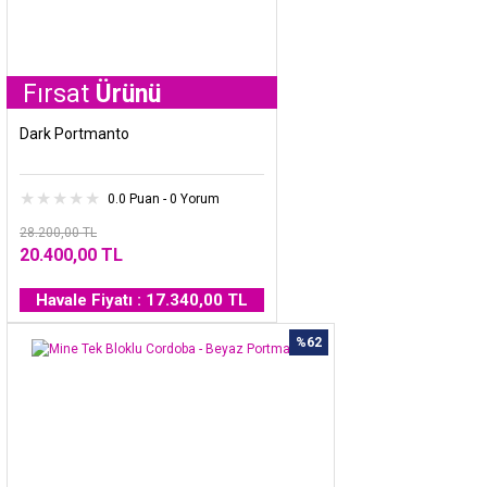
at
Ürünü
Dark Portmanto
0.0 Puan - 0 Yorum
28.200,00 TL
20.400,00 TL
Havale Fiyatı : 17.340,00 TL
%62