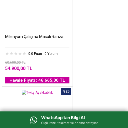
Milenyum Çalışma Masalı Ranza
0.0 Puan - 0 Yorum
60.600,00 TL
54.900,00 TL
Havale Fiyatı : 46.665,00 TL
%25
WhatsApp'tan Bilgi Al
WhatsApp'tan Bilgi Al
Ölçü, renk, teslimat ve ödeme detayları
Ölçü, renk, teslimat ve ödeme detayları