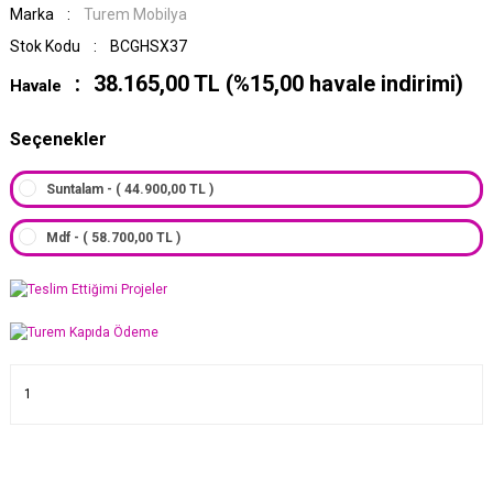
Marka
Turem Mobilya
Stok Kodu
BCGHSX37
38.165,00 TL (%15,00 havale indirimi)
Havale
Seçenekler
Suntalam - ( 44.900,00 TL )
Mdf - ( 58.700,00 TL )