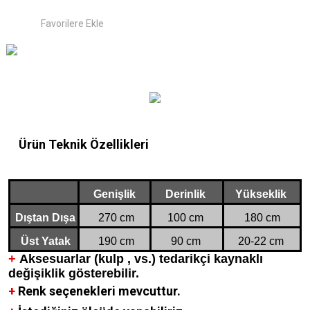
Ürün Teknik Özellikleri
Genişlik
Derinlik
Yükseklik
Dıştan Dışa
270 cm
100 cm
180 cm
Üst Yatak
190 cm
90 cm
20-22 cm
+
Aksesuarlar (kulp , vs.) tedarikçi kaynaklı
değişiklik gösterebilir.
+
Renk seçenekleri mevcuttur.