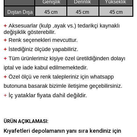
Genişlik
Derinlik
Yükseklik
Dıştan Dışa
45 cm
45 cm
45 cm
+
Aksesuarlar (kulp ,ayak vs.) tedarikçi kaynaklı
değişiklik gösterebilir.
+
Renk seçenekleri mevcuttur.
+
İstediğiniz ölçüde yapabiliriz.
+
Tüm ürünlerimiz kişiye özel üretildiğinden dolayı
iptal ve iade kabul edilmemektedir.
+
Özel ölçü ve renk talepleriniz için whatsapp
butonuna basarak bizimle iletişime geçebilirsiniz.
İç yataklar fiyata dahil değildir.
+
ÜRÜN AÇIKLAMASI:
Kıyafetleri depolamanın yanı sıra kendiniz için