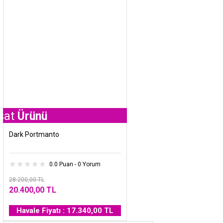
ünü
Dark Portmanto
0.0 Puan - 0 Yorum
28.200,00 TL
20.400,00 TL
Havale Fiyatı : 17.340,00 TL