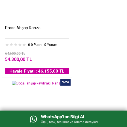
Prose Ahşap Ranza
0.0 Puan - 0 Yorum
64.600,00 TL
54.300,00 TL
Havale Fiyatı : 46.155,00 TL
%24
WhatsApp'tan Bilgi Al
WhatsApp'tan Bilgi Al
Ölçü, renk, teslimat ve ödeme detayları
Ölçü, renk, teslimat ve ödeme detayları