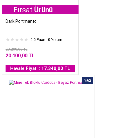
ırsat
Ürünü
Dark Portmanto
0.0 Puan - 0 Yorum
28.200,00 TL
20.400,00 TL
Havale Fiyatı : 17.340,00 TL
%62