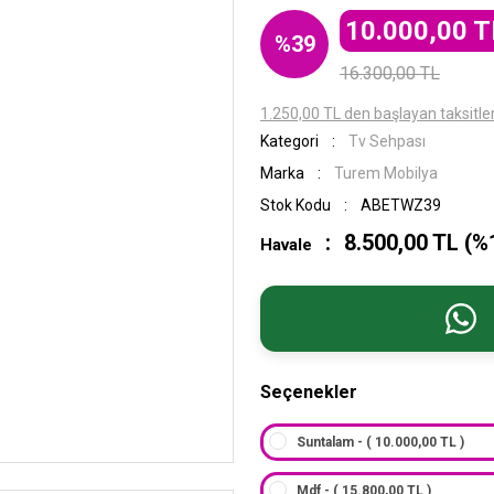
10.000,00 T
%39
16.300,00 TL
1.250,00 TL den başlayan taksitler
Kategori
Tv Sehpası
Marka
Turem Mobilya
Stok Kodu
ABETWZ39
8.500,00 TL (%1
Havale
Seçenekler
Suntalam - ( 10.000,00 TL )
Mdf - ( 15.800,00 TL )