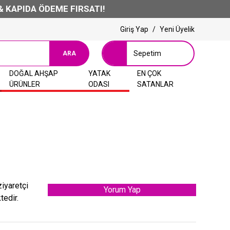
APIDA ÖDEME FIRSATI!
Giriş Yap
/
Yeni Üyelik
Sepetim
ARA
DOĞAL AHŞAP
YATAK
EN ÇOK
ÜRÜNLER
ODASI
SATANLAR
ziyaretçi
Yorum Yap
tedir.