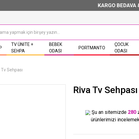
KARGO BEDAVA & K
TV ÜNITE +
BEBEK
ÇOCUK
P
PORTMANTO
SEHPA
ODASI
ODASI
 Tv Sehpası
Riva Tv Sehpası
Şu an sitemizde
280
ürünlerimizi incelemek