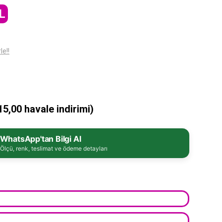
L
le!!
5,00 havale indirimi)
WhatsApp'tan Bilgi Al
Ölçü, renk, teslimat ve ödeme detayları