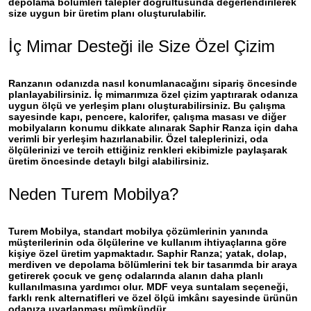
depolama bölümleri talepler doğrultusunda değerlendirilerek
size uygun bir üretim planı oluşturulabilir.
İç Mimar Desteği ile Size Özel Çizim
Ranzanın odanızda nasıl konumlanacağını sipariş öncesinde
planlayabilirsiniz. İç mimarımıza özel çizim yaptırarak odanıza
uygun ölçü ve yerleşim planı oluşturabilirsiniz. Bu çalışma
sayesinde kapı, pencere, kalorifer, çalışma masası ve diğer
mobilyaların konumu dikkate alınarak
Saphir Ranza
için daha
verimli bir yerleşim hazırlanabilir. Özel taleplerinizi, oda
ölçülerinizi ve tercih ettiğiniz renkleri ekibimizle paylaşarak
üretim öncesinde detaylı bilgi alabilirsiniz.
Neden Turem Mobilya?
Turem Mobilya, standart mobilya çözümlerinin yanında
müşterilerinin oda ölçülerine ve kullanım ihtiyaçlarına göre
kişiye özel üretim yapmaktadır.
Saphir Ranza
; yatak, dolap,
merdiven ve depolama bölümlerini tek bir tasarımda bir araya
getirerek çocuk ve genç odalarında alanın daha planlı
kullanılmasına yardımcı olur. MDF veya suntalam seçeneği,
farklı renk alternatifleri ve özel ölçü imkânı sayesinde ürünün
odanıza uyarlanması mümkündür.