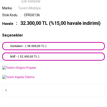
Çok Satanlar
Marka
Turem Mobilya
Stok Kodu
CFRSX136
32.300,00 TL (%15,00 havale indirimi)
Havale
Seçenekler
Suntalam - ( 38.000,00 TL )
Mdf - ( 52.400,00 TL )