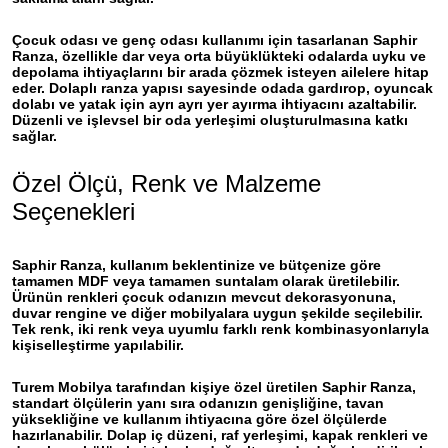
Çocuk odası ve genç odası kullanımı için tasarlanan
Saphir
Ranza
, özellikle dar veya orta büyüklükteki odalarda uyku ve
depolama ihtiyaçlarını bir arada çözmek isteyen ailelere hitap
eder. Dolaplı ranza yapısı sayesinde odada gardırop, oyuncak
dolabı ve yatak için ayrı ayrı yer ayırma ihtiyacını azaltabilir.
Düzenli ve işlevsel bir oda yerleşimi oluşturulmasına katkı
sağlar.
Özel Ölçü, Renk ve Malzeme
Seçenekleri
Saphir Ranza
, kullanım beklentinize ve bütçenize göre
tamamen MDF veya tamamen suntalam olarak üretilebilir.
Ürünün renkleri çocuk odanızın mevcut dekorasyonuna,
duvar rengine ve diğer mobilyalara uygun şekilde seçilebilir.
Tek renk, iki renk veya uyumlu farklı renk kombinasyonlarıyla
kişiselleştirme yapılabilir.
Turem Mobilya tarafından kişiye özel üretilen
Saphir Ranza
,
standart ölçülerin yanı sıra odanızın genişliğine, tavan
yüksekliğine ve kullanım ihtiyacına göre özel ölçülerde
hazırlanabilir. Dolap iç düzeni, raf yerleşimi, kapak renkleri ve