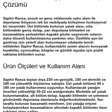
Çözümü
Saphir Ranza
, çocuk ve genç odalarında uyku alanı ile
depolama ihtiyacını tek bir mobilyada birleştiren fonksiyonel
bir tasarımdır. Üst bölümde bulunan yatak alanı, orta
bölümdeki geniş dolap, yan depolama bölmeleri ve
basamaklara yerleştirilen kapaklı gözler sayesinde odanın
daha düzenli kullanılmasına yardımcı olur. Özellikle ayrı bir
gardırop için yeterli alan bulunmayan odalarda tercih
edilebilen
Saphir Ranza
, kullanılabilir zemin alanını koruyarak
kıyafetler, oyuncaklar, kitaplar ve günlük eşyalar için pratik
saklama bölümleri sunar.
Ürün Ölçüleri ve Kullanım Alanı
Saphir Ranza
dıştan dışa 235 cm genişlik, 100 cm derinlik ve
180 cm yükseklik ölçülerine sahiptir. Üst yatak bölümü 90 x
190 cm yatak kullanımına uygundur. Kullanılacak yatağın
önerilen yüksekliği 20-22 cm aralığındadır. Modelde alt yatak
bulunmamakta; alt bölüm dolap, kapaklı bölmeler ve çekmece
görünümlü depolama alanlarıyla değerlendirilmektedir. Yan
tarafta bulunan basamaklı merdiven, üst yatağa erişimi
kolaylaştırırken basamakların altındaki kapaklı bölümler ilave
saklama alanı sağlar.