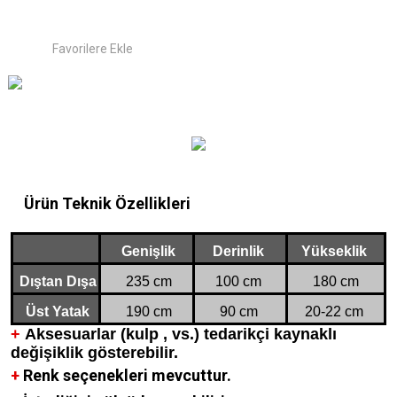
Ürün Teknik Özellikleri
Genişlik
Derinlik
Yükseklik
Dıştan Dışa
235 cm
100 cm
180 cm
Üst Yatak
190 cm
90 cm
20-22 cm
+
Aksesuarlar (kulp , vs.) tedarikçi kaynaklı
değişiklik gösterebilir.
+
Renk seçenekleri mevcuttur.