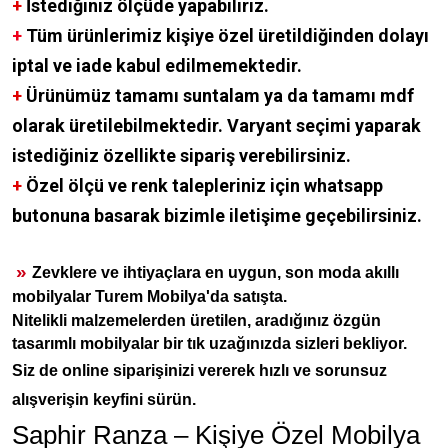
+
İstediğiniz ölçüde yapabiliriz.
+
Tüm ürünlerimiz kişiye özel üretildiğinden dolayı
iptal ve iade kabul edilmemektedir.
+
Ürünümüz tamamı suntalam ya da tamamı mdf
olarak üretilebilmektedir. Varyant seçimi yaparak
istediğiniz özellikte sipariş verebilirsiniz.
+
Özel ölçü ve renk talepleriniz için whatsapp
butonuna basarak bizimle iletişime geçebilirsiniz.
»
Zevklere ve ihtiyaçlara en uygun, son moda akıllı
mobilyalar Turem Mobilya'da satışta.
Nitelikli malzemelerden üretilen, aradığınız özgün
tasarımlı mobilyalar bir tık uzağınızda sizleri bekliyor.
Siz de online siparişinizi vererek hızlı ve sorunsuz
alışverişin keyfini sürün.
Saphir Ranza – Kişiye Özel Mobilya