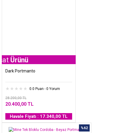
ünü
Dark Portmanto
0.0 Puan - 0 Yorum
28.200,00 TL
20.400,00 TL
Havale Fiyatı : 17.340,00 TL
%62