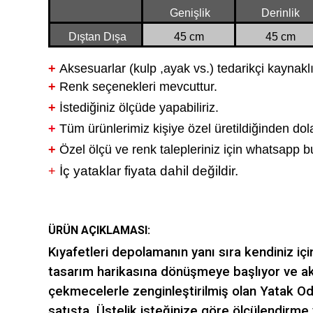
Genişlik
Derinlik
Dıştan Dışa
45 cm
45 cm
+
Aksesuarlar (kulp ,ayak vs.) tedarikçi kaynaklı 
+
Renk seçenekleri mevcuttur.
+
İstediğiniz ölçüde yapabiliriz.
+
Tüm ürünlerimiz kişiye özel üretildiğinden dol
+
Özel ölçü ve renk talepleriniz için whatsapp bu
İç yataklar fiyata dahil değildir.
+
ÜRÜN AÇIKLAMASI:
Kıyafetleri depolamanın yanı sıra kendiniz i
tasarım harikasına dönüşmeye başlıyor ve akıl
çekmecelerle zenginleştirilmiş olan Yatak Od
satışta. Üstelik isteğinize göre ölçülendirme v