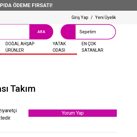
DEME FIRSATI!
Giriş Yap
/
Yeni Üyelik
Sepetim
ARA
DOĞAL AHŞAP
YATAK
EN ÇOK
ÜRÜNLER
ODASI
SATANLAR
ası Takım
ziyaretçi
Yorum Yap
tedir.