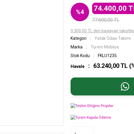
74.400,00 T
%4
77.600,00 TL
9.300,00 TL den başlayan taksitler
Kategori
Yatak Odası Takımı
Marka
Turem Mobilya
Stok Kodu
FKLU1235
63.240,00 TL (
Havale