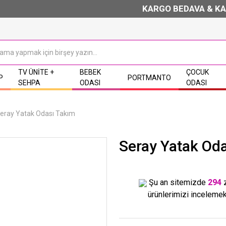
KARGO BEDAVA & KAPIDA Ö
TV ÜNITE +
BEBEK
ÇOCUK
P
PORTMANTO
SEHPA
ODASI
ODASI
eray Yatak Odası Takım
Seray Yatak Od
Şu an sitemizde
294
ürünlerimizi incelemek