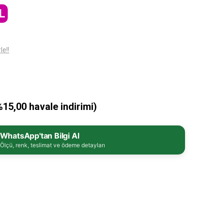
L
le!!
%15,00 havale indirimi)
WhatsApp'tan Bilgi Al
Ölçü, renk, teslimat ve ödeme detayları