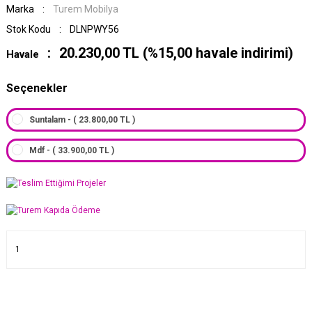
Marka
Turem Mobilya
Stok Kodu
DLNPWY56
20.230,00 TL (%15,00 havale indirimi)
Havale
Seçenekler
Suntalam - ( 23.800,00 TL )
Mdf - ( 33.900,00 TL )