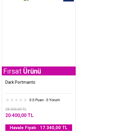
t
Ürünü
Dark Portmanto
0.0 Puan - 0 Yorum
28.200,00 TL
20.400,00 TL
Havale Fiyatı : 17.340,00 TL