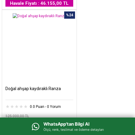
Havale Fiyatı : 46.155,00 TL
%24
Doğal ahşap kaydıraklı Ranza
0.0 Puan - 0 Yorum
125.000,00 TL
95.000,00 TL
WhatsApp'tan Bilgi Al
WhatsApp'tan Bilgi Al
Ölçü, renk, teslimat ve ödeme detayları
Ölçü, renk, teslimat ve ödeme detayları
Havale Fiyatı : 80.750,00 TL