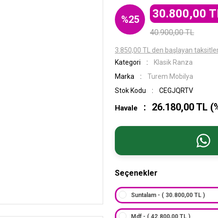
30.800,00 T
%25
40.900,00 TL
3.850,00 TL den başlayan taksitler
Kategori
Klasik Ranza
Marka
Turem Mobilya
Stok Kodu
CEGJQRTV
26.180,00 TL (
Havale
Seçenekler
Suntalam - ( 30.800,00 TL )
Mdf - ( 42.800,00 TL )