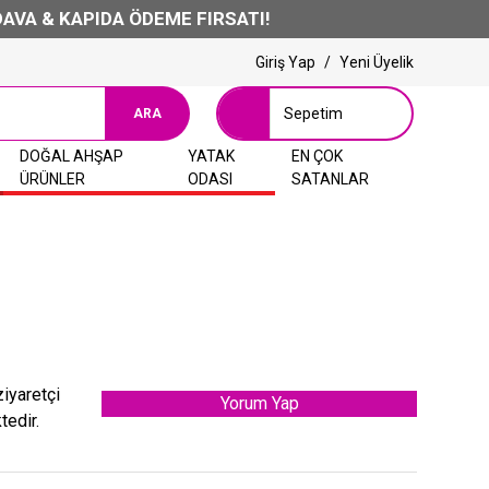
KAPIDA ÖDEME FIRSATI!
Giriş Yap
/
Yeni Üyelik
Sepetim
ARA
DOĞAL AHŞAP
YATAK
EN ÇOK
ÜRÜNLER
ODASI
SATANLAR
ziyaretçi
Yorum Yap
tedir.