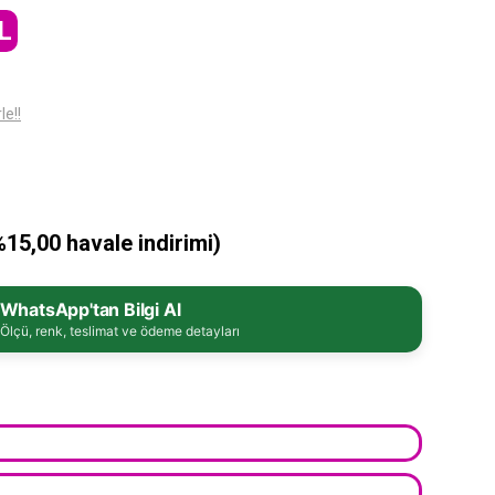
L
le!!
%15,00 havale indirimi)
WhatsApp'tan Bilgi Al
Ölçü, renk, teslimat ve ödeme detayları