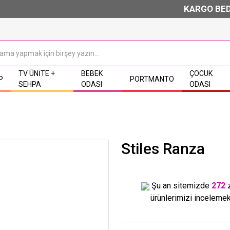
KARGO BEDAVA & 
TV ÜNITE +
BEBEK
ÇOCUK
P
PORTMANTO
SEHPA
ODASI
ODASI
Stiles Ranza
Şu an sitemizde
272
ürünlerimizi incelemek