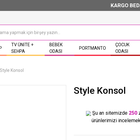
KARGO BEDAVA 
TV ÜNITE +
BEBEK
ÇOCUK
P
PORTMANTO
SEHPA
ODASI
ODASI
Style Konsol
Style Konsol
Şu an sitemizde
250
ürünlerimizi incelemek