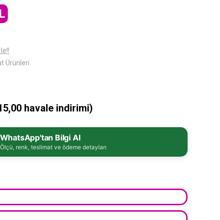
L
le!!
at Ürünleri
5,00 havale indirimi)
WhatsApp'tan Bilgi Al
Ölçü, renk, teslimat ve ödeme detayları