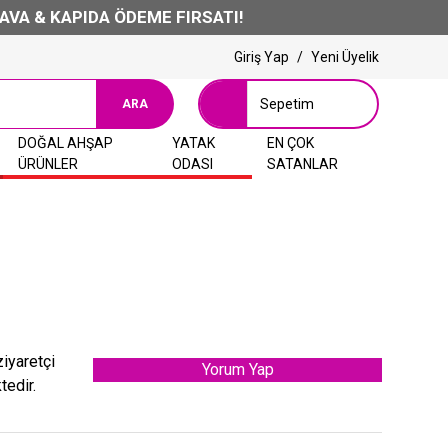
& KAPIDA ÖDEME FIRSATI!
Giriş Yap
/
Yeni Üyelik
Sepetim
ARA
DOĞAL AHŞAP
YATAK
EN ÇOK
ÜRÜNLER
ODASI
SATANLAR
ziyaretçi
Yorum Yap
tedir.