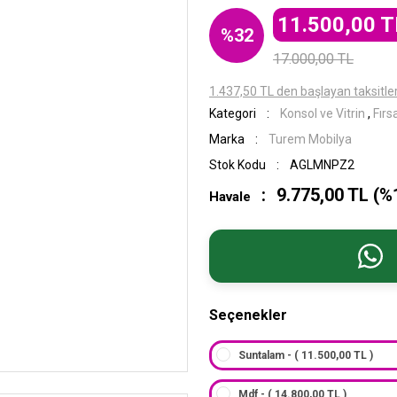
11.500,00 T
%32
17.000,00 TL
1.437,50 TL den başlayan taksitler
Kategori
Konsol ve Vitrin
,
Fırs
Marka
Turem Mobilya
Stok Kodu
AGLMNPZ2
9.775,00 TL (%1
Havale
Seçenekler
Suntalam - ( 11.500,00 TL )
Mdf - ( 14.800,00 TL )