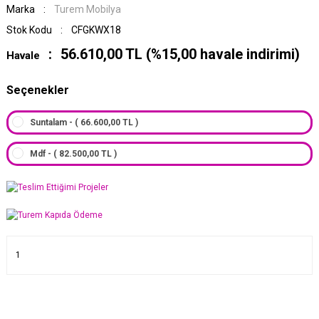
Marka
Turem Mobilya
Stok Kodu
CFGKWX18
56.610,00 TL (%15,00 havale indirimi)
Havale
Seçenekler
Suntalam - ( 66.600,00 TL )
Mdf - ( 82.500,00 TL )