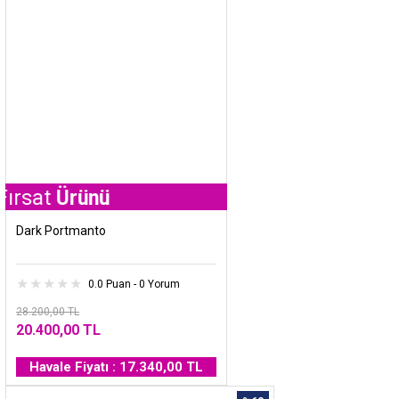
Ürünü
Dark Portmanto
0.0 Puan - 0 Yorum
28.200,00 TL
20.400,00 TL
Havale Fiyatı : 17.340,00 TL