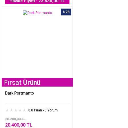
Havale Fiyatı : 23.630,00 TL
%28
t
Ürünü
Dark Portmanto
0.0 Puan - 0 Yorum
28.200,00 TL
20.400,00 TL