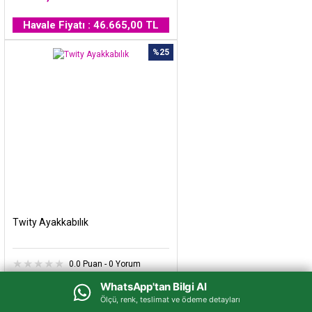
Havale Fiyatı : 46.665,00 TL
%25
Twity Ayakkabılık
0.0 Puan - 0 Yorum
WhatsApp'tan Bilgi Al
WhatsApp'tan Bilgi Al
33.500,00 TL
25.100,00 TL
Ölçü, renk, teslimat ve ödeme detayları
Ölçü, renk, teslimat ve ödeme detayları