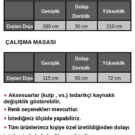
Dolap
Genişlik
Yükseklik
Derinlik
Dıştan Dışa
260 cm
30 cm
210 cm
ÇALIŞMA MASASI
Dolap
Genişlik
Yükseklik
Derinlik
Dıştan Dışa
115 cm
50 cm
72 cm
+
Aksesuarlar (kulp , vs.) tedarikçi kaynaklı
değişiklik gösterebilir.
+
Renk seçenekleri mevcuttur.
+
İstediğiniz ölçüde yapabiliriz.
+
Tüm ürünlerimiz kişiye özel üretildiğinden dolayı