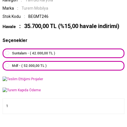
Kategori
Yavrulu Karyola
Marka
Turem Mobilya
Stok Kodu
BEGMT246
35.700,00 TL (%15,00 havale indirimi)
Havale
Seçenekler
Suntalam - ( 42.000,00 TL )
Mdf - ( 52.000,00 TL )