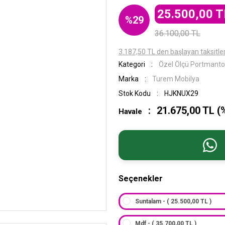
25.500,00 T
%29
36.100,00 TL
3.187,50 TL den başlayan taksitler
Kategori
Özel Ölçü Portmanto
Marka
Turem Mobilya
Stok Kodu
HJKNUX29
21.675,00 TL (
Havale
Seçenekler
Suntalam - ( 25.500,00 TL )
Mdf - ( 35.700,00 TL )