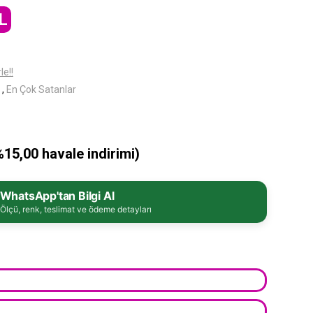
L
le!!
,
En Çok Satanlar
%15,00 havale indirimi)
WhatsApp'tan Bilgi Al
Ölçü, renk, teslimat ve ödeme detayları