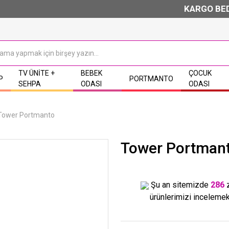
KARGO BEDAV
TV ÜNITE +
BEBEK
ÇOCUK
P
PORTMANTO
SEHPA
ODASI
ODASI
Tower Portmanto
Tower Portman
Şu an sitemizde
286
ürünlerimizi incelemek