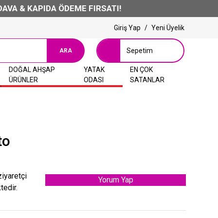
A & KAPIDA ÖDEME FIRSATI!
Giriş Yap
/
Yeni Üyelik
Sepetim
ARA
DOĞAL AHŞAP
YATAK
EN ÇOK
ÜRÜNLER
ODASI
SATANLAR
to
ziyaretçi
Yorum Yap
tedir.