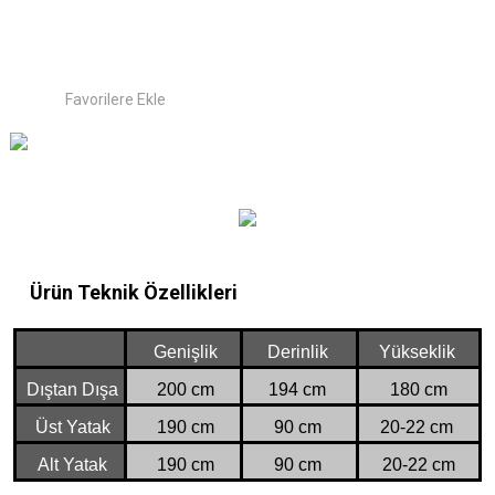
Ürün Teknik Özellikleri
Genişlik
Derinlik
Yükseklik
Dıştan Dışa
200 cm
194 cm
180 cm
Üst Yatak
190 cm
90 cm
20-22 cm
Alt Yatak
190 cm
90 cm
20-22 c
m