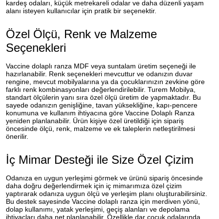
kardeş odaları, küçük metrekareli odalar ve daha düzenli yaşam
alanı isteyen kullanıcılar için pratik bir seçenektir.
Özel Ölçü, Renk ve Malzeme
Seçenekleri
Vaccine dolaplı ranza MDF veya suntalam üretim seçeneği ile
hazırlanabilir. Renk seçenekleri mevcuttur ve odanızın duvar
rengine, mevcut mobilyalarına ya da çocuklarınızın zevkine göre
farklı renk kombinasyonları değerlendirilebilir. Turem Mobilya,
standart ölçülerin yanı sıra özel ölçü üretim de yapmaktadır. Bu
sayede odanızın genişliğine, tavan yüksekliğine, kapı-pencere
konumuna ve kullanım ihtiyacına göre Vaccine Dolaplı Ranza
yeniden planlanabilir. Ürün kişiye özel üretildiği için sipariş
öncesinde ölçü, renk, malzeme ve ek taleplerin netleştirilmesi
önerilir.
İç Mimar Desteği ile Size Özel Çizim
Odanıza en uygun yerleşimi görmek ve ürünü sipariş öncesinde
daha doğru değerlendirmek için iç mimarımıza özel çizim
yaptırarak odanıza uygun ölçü ve yerleşim planı oluşturabilirsiniz.
Bu destek sayesinde Vaccine dolaplı ranza için merdiven yönü,
dolap kullanımı, yatak yerleşimi, geçiş alanları ve depolama
ihtiyaçları daha net planlanabilir. Özellikle dar çocuk odalarında