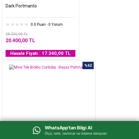
Dark Portmanto
0.0 Puan - 0 Yorum
28.200,00 TL
20.400,00 TL
Havale Fiyatı : 17.340,00 TL
%62
WhatsApp'tan Bilgi Al
WhatsApp'tan Bilgi Al
Ölçü, renk, teslimat ve ödeme detayları
Ölçü, renk, teslimat ve ödeme detayları