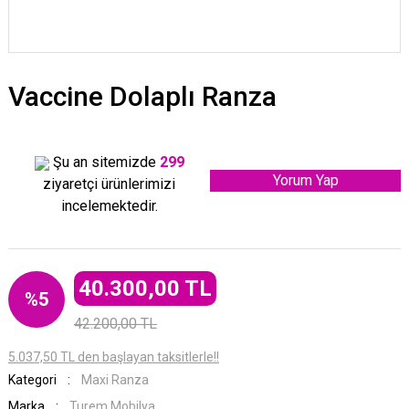
Vaccine Dolaplı Ranza
Şu an sitemizde
299
Yorum Yap
ziyaretçi ürünlerimizi
incelemektedir.
40.300,00 TL
%5
42.200,00 TL
5.037,50 TL den başlayan taksitlerle!!
Kategori
Maxi Ranza
Marka
Turem Mobilya