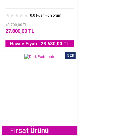
0.0 Puan - 0 Yorum
40.700,00 TL
27.800,00 TL
Havale Fiyatı : 23.630,00 TL
%28
rsat
Ürünü