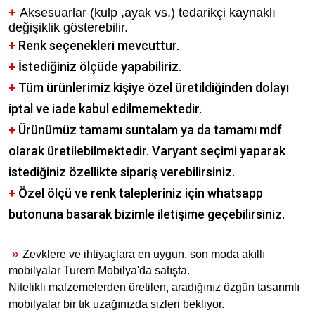
+
Aksesuarlar (kulp ,ayak vs.) tedarikçi kaynaklı
değişiklik gösterebilir.
+
Renk seçenekleri mevcuttur.
+
İstediğiniz ölçüde yapabiliriz.
+
Tüm ürünlerimiz kişiye özel üretildiğinden dolayı
iptal ve iade kabul edilmemektedir.
+
Ürünümüz tamamı suntalam ya da tamamı mdf
olarak üretilebilmektedir. Varyant seçimi yaparak
istediğiniz özellikte sipariş verebilirsiniz.
+
Özel ölçü ve renk talepleriniz için whatsapp
butonuna basarak bizimle iletişime geçebilirsiniz.
»
Zevklere ve ihtiyaçlara en uygun, son moda akıllı
mobilyalar Turem Mobilya'da satışta.
Nitelikli malzemelerden üretilen, aradığınız özgün tasarımlı
mobilyalar bir tık uzağınızda sizleri bekliyor.