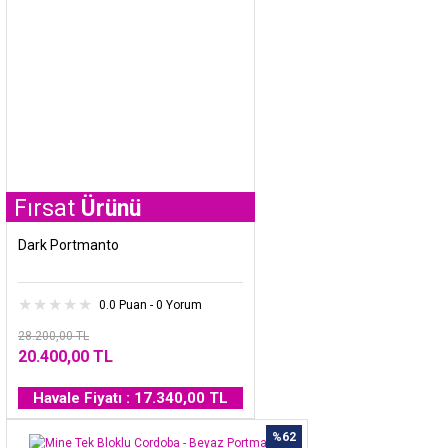
t
Ürünü
Dark Portmanto
0.0 Puan - 0 Yorum
28.200,00 TL
20.400,00 TL
Havale Fiyatı : 17.340,00 TL
%62