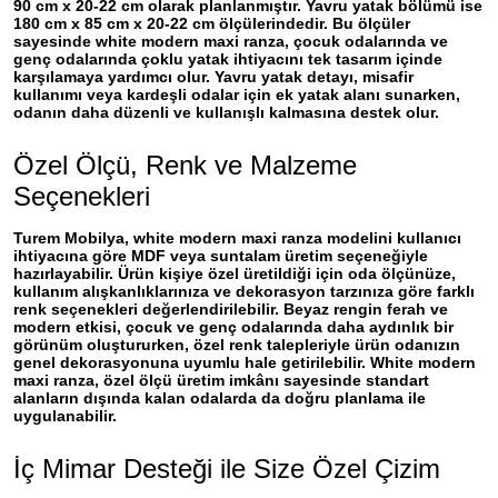
90 cm x 20-22 cm
olarak planlanmıştır. Yavru yatak bölümü ise
180 cm x 85 cm x 20-22 cm
ölçülerindedir. Bu ölçüler
sayesinde white modern maxi ranza, çocuk odalarında ve
genç odalarında çoklu yatak ihtiyacını tek tasarım içinde
karşılamaya yardımcı olur. Yavru yatak detayı, misafir
kullanımı veya kardeşli odalar için ek yatak alanı sunarken,
odanın daha düzenli ve kullanışlı kalmasına destek olur.
Özel Ölçü, Renk ve Malzeme
Seçenekleri
Turem Mobilya, white modern maxi ranza modelini kullanıcı
ihtiyacına göre
MDF veya suntalam
üretim seçeneğiyle
hazırlayabilir. Ürün kişiye özel üretildiği için oda ölçünüze,
kullanım alışkanlıklarınıza ve dekorasyon tarzınıza göre farklı
renk seçenekleri değerlendirilebilir. Beyaz rengin ferah ve
modern etkisi, çocuk ve genç odalarında daha aydınlık bir
görünüm oluştururken, özel renk talepleriyle ürün odanızın
genel dekorasyonuna uyumlu hale getirilebilir. White modern
maxi ranza, özel ölçü üretim imkânı sayesinde standart
alanların dışında kalan odalarda da doğru planlama ile
uygulanabilir.
İç Mimar Desteği ile Size Özel Çizim