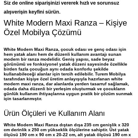
Siz de online siparişinizi vererek hızlı ve sorunsuz
alışverişin keyfini sürün.
White Modern Maxi Ranza – Kişiye
Özel Mobilya Çözümü
White Modern Maxi Ranza
, çocuk odası ve genç odası için
hem yatak alanı hem de düzenli kullanım avantajı sunan
modern bir ranza modelidir. Geniş yapısı, sade beyaz
görünümü ve fonksiyonel yatak düzeni sayesinde özellikle
birden fazla çocuğun aynı odada konforlu şekilde
kullanabileceği alanlar için tercih edilebilir. Turem Mobilya
tarafından kişiye özel üretim anlayışıyla hazırlanan white
modern maxi ranza, dar alanlarda yerden tasarruf sağlamak,
odada daha düzenli bir yerleşim oluşturmak ve çocukların
günlük kullanım ihtiyaçlarına uygun pratik bir çözüm sunmak
için tasarlanmıştır.
Ürün Ölçüleri ve Kullanım Alanı
White Modern Maxi Ranza dıştan dışa
235 cm genişlik x 320
cm derinlik x 250 cm yükseklik
ölçülerine sahiptir. Üst yatak
ölçüsü
190 cm x 90 cm x 20-22 cm
, alt yatak ölçüsü
190 cm x