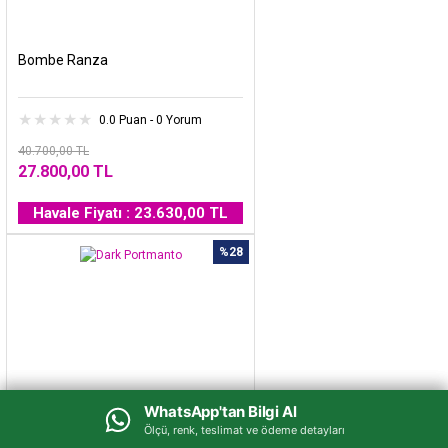
Bombe Ranza
0.0 Puan - 0 Yorum
40.700,00 TL
27.800,00 TL
Havale Fiyatı : 23.630,00 TL
%28
WhatsApp'tan Bilgi Al
WhatsApp'tan Bilgi Al
Ölçü, renk, teslimat ve ödeme detayları
Ölçü, renk, teslimat ve ödeme detayları