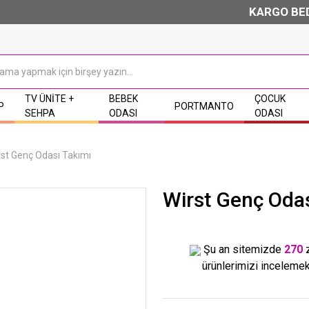
KARGO BEDAVA & 
TV ÜNITE +
BEBEK
ÇOCUK
P
PORTMANTO
SEHPA
ODASI
ODASI
rst Genç Odası Takımı
Wirst Genç Odas
Şu an sitemizde
270
ürünlerimizi incelemek