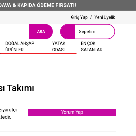
KAPIDA ÖDEME FIRSATI!
Giriş Yap
/
Yeni Üyelik
Sepetim
ARA
DOĞAL AHŞAP
YATAK
EN ÇOK
ÜRÜNLER
ODASI
SATANLAR
ı Takımı
ziyaretçi
Yorum Yap
tedir.