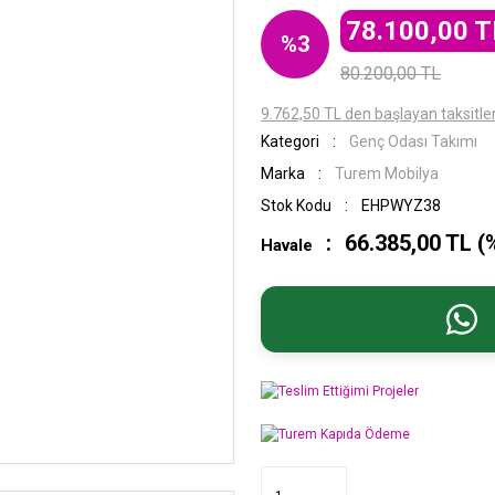
78.100,00 T
%3
80.200,00 TL
9.762,50 TL den başlayan taksitler
Kategori
Genç Odası Takımı
Marka
Turem Mobilya
Stok Kodu
EHPWYZ38
66.385,00 TL (
Havale