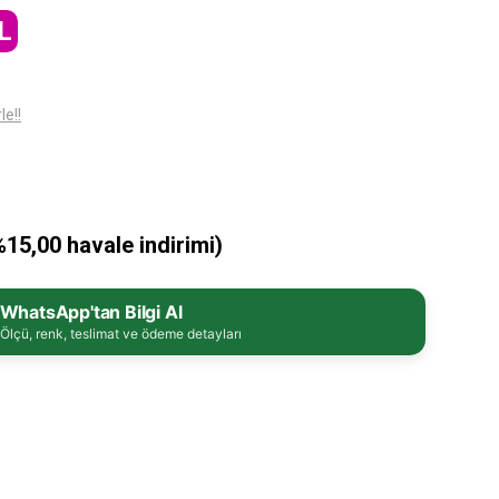
L
le!!
%15,00 havale indirimi)
WhatsApp'tan Bilgi Al
Ölçü, renk, teslimat ve ödeme detayları