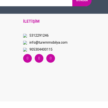
GÖNDER
İLETİŞİM
5312291246
info@turemmobilya.com
905304400115