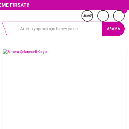
TI!
Menü
ARAMA