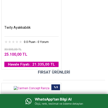
Twity Ayakkabılık
0.0 Puan - 0 Yorum
33.500,00 TL
25.100,00 TL
Havale Fiyatı : 21.335,00 TL
FIRSAT ÜRÜNLERİ
%9
WhatsApp'tan Bilgi Al
WhatsApp'tan Bilgi Al
Ölçü, renk, teslimat ve ödeme detayları
Ölçü, renk, teslimat ve ödeme detayları