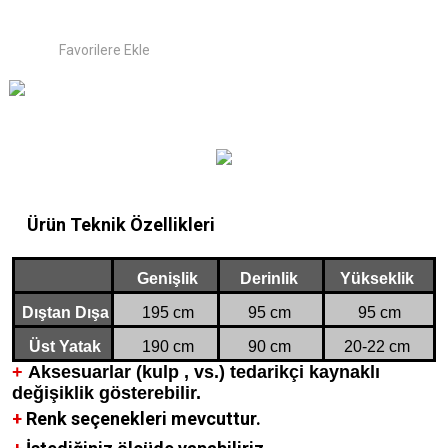
Ürün Teknik Özellikleri
Genişlik
Derinlik
Yükseklik
Dıştan Dışa
195 cm
95 cm
95 cm
Üst Yatak
190 cm
90 cm
20-22 cm
+
Aksesuarlar (kulp , vs.) tedarikçi kaynaklı
değişiklik gösterebilir.
+
Renk seçenekleri mevcuttur.