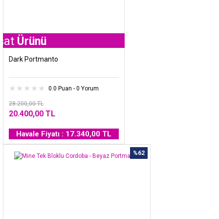
nü
Dark Portmanto
0.0 Puan - 0 Yorum
28.200,00 TL
20.400,00 TL
Havale Fiyatı : 17.340,00 TL
%62