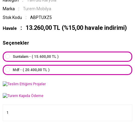
Kategori
Yavrulu Karyola
Marka
Turem Mobilya
Stok Kodu
ABPTUXZ5
13.260,00 TL (%15,00 havale indirimi)
Havale
Seçenekler
Suntalam - ( 15.600,00 TL )
Mdf - ( 20.400,00 TL )