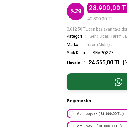
28.900,00 T
%29
40.800,00 TL
3.612,50 TL den başlayan taksitler
Kategori
Genç Odası Takımı
,
E
Marka
Turem Mobilya
Stok Kodu
BFMPQS27
24.565,00 TL (
Havale
Seçenekler
Mdf - beyaz - ( 31.000,00 TL )
Mdf - mavi - ( 31.000,00 TL )