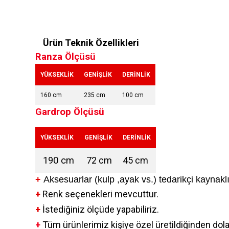
Ürün Teknik Özellikleri
Ranza Ölçüsü
YÜKSEKLİK
GENİŞLİK
DERİNLİK
160 cm
235 cm
100 cm
Gardrop Ölçüsü
YÜKSEKLİK
GENİŞLİK
DERİNLİK
190 cm
72 cm
45 cm
+
Aksesuarlar (kulp ,ayak vs.) tedarikçi kaynaklı 
+
Renk seçenekleri mevcuttur.
+
İstediğiniz ölçüde yapabiliriz.
+
Tüm ürünlerimiz kişiye özel üretildiğinden dola