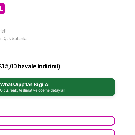
L
le!!
n Çok Satanlar
%15,00 havale indirimi)
WhatsApp'tan Bilgi Al
Ölçü, renk, teslimat ve ödeme detayları