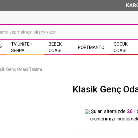
KARGO BEDA
TV ÜNITE +
BEBEK
ÇOCUK
P
PORTMANTO
SEHPA
ODASI
ODASI
asik Genç Odası Takımı
Klasik Genç Oda
Şu an sitemizde
261
ürünlerimizi incelemek