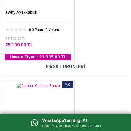
Twity Ayakkabılık
0.0 Puan - 0 Yorum
33.500,00 TL
25.100,00 TL
Havale Fiyatı : 21.335,00 TL
FIRSAT ÜRÜNLERİ
%9
WhatsApp'tan Bilgi Al
WhatsApp'tan Bilgi Al
Ölçü, renk, teslimat ve ödeme detayları
Ölçü, renk, teslimat ve ödeme detayları