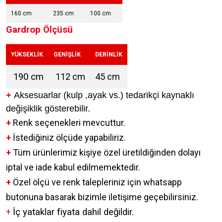
160 cm
235 cm
100 cm
Gardrop Ölçüsü
YÜKSEKLİK
GENİŞLİK
DERİNLİK
190 cm
112 cm
45 cm
+
Aksesuarlar (kulp ,ayak vs.) tedarikçi kaynaklı
değişiklik gösterebilir.
+
Renk seçenekleri mevcuttur.
+
İstediğiniz ölçüde yapabiliriz.
+
Tüm ürünlerimiz kişiye özel üretildiğinden dolayı
iptal ve iade kabul edilmemektedir.
+
Özel ölçü ve renk talepleriniz için whatsapp
butonuna basarak bizimle iletişime geçebilirsiniz.
+
İç yataklar fiyata dahil değildir.