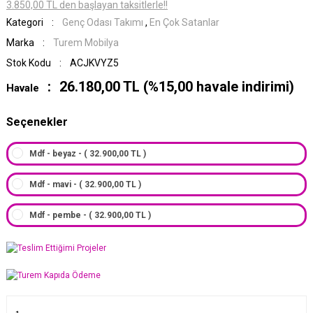
3.850,00 TL den başlayan taksitlerle!!
Kategori
Genç Odası Takımı
,
En Çok Satanlar
Marka
Turem Mobilya
Stok Kodu
ACJKVYZ5
26.180,00 TL (%15,00 havale indirimi)
Havale
Seçenekler
Mdf - beyaz - ( 32.900,00 TL )
Mdf - mavi - ( 32.900,00 TL )
Mdf - pembe - ( 32.900,00 TL )