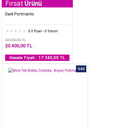
at
Ürünü
Dark Portmanto
0.0 Puan - 0 Yorum
28.200,00 TL
20.400,00 TL
Havale Fiyatı : 17.340,00 TL
%62