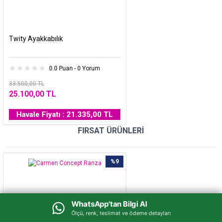
Twity Ayakkabılık
0.0 Puan - 0 Yorum
33.500,00 TL
25.100,00 TL
Havale Fiyatı : 21.335,00 TL
FIRSAT ÜRÜNLERİ
%9
WhatsApp'tan Bilgi Al
WhatsApp'tan Bilgi Al
Ölçü, renk, teslimat ve ödeme detayları
Ölçü, renk, teslimat ve ödeme detayları