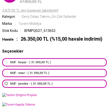
47.800,00 TL
3.875,00 TL den başlayan taksitlerle!!
Kategori
Genç Odası Takımı
,
En Çok Satanlar
Marka
Turem Mobilya
Stok Kodu
BFMPQS27_613652
26.350,00 TL (%15,00 havale indirimi)
Havale
Seçenekler
Mdf - beyaz - ( 31.000,00 TL )
Mdf - mavi - ( 31.000,00 TL )
Mdf - pembe - ( 31.000,00 TL )