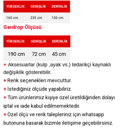
YÜKSEKLİK
GENİŞLİK
DERİNLİK
160 cm
235 cm
100 cm
Gardrop Ölçüsü
YÜKSEKLİK
GENİŞLİK
DERİNLİK
190 cm
72 cm
45 cm
+
Aksesuarlar (kulp ,ayak vs.) tedarikçi kaynaklı
değişiklik gösterebilir.
+
Renk seçenekleri mevcuttur.
+
İstediğiniz ölçüde yapabiliriz.
+
Tüm ürünlerimiz kişiye özel üretildiğinden dolayı
iptal ve iade kabul edilmemektedir.
+
Özel ölçü ve renk talepleriniz için whatsapp
butonuna basarak bizimle iletişime geçebilirsiniz.