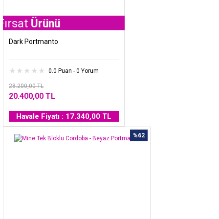
Ürünü
Dark Portmanto
0.0 Puan - 0 Yorum
28.200,00 TL
20.400,00 TL
Havale Fiyatı : 17.340,00 TL
%62