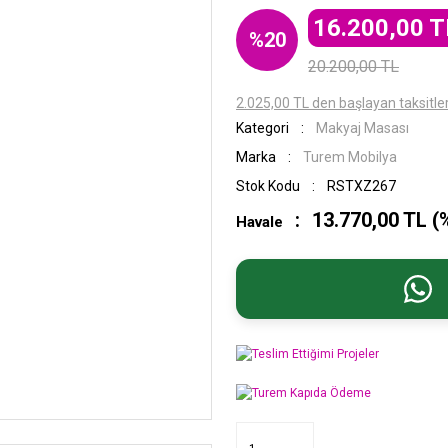
16.200,00 T
%20
20.200,00 TL
2.025,00 TL den başlayan taksitler
Kategori
Makyaj Masası
Marka
Turem Mobilya
Stok Kodu
RSTXZ267
13.770,00 TL (
Havale