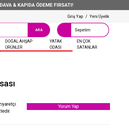
A & KAPIDA ÖDEME FIRSATI!
Giriş Yap
/
Yeni Üyelik
Sepetim
ARA
DOĞAL AHŞAP
YATAK
EN ÇOK
ÜRÜNLER
ODASI
SATANLAR
sası
ziyaretçi
Yorum Yap
tedir.