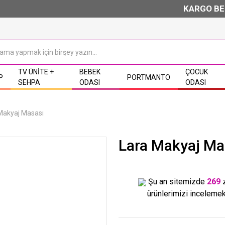
KARGO BEDAV
TV ÜNITE +
BEBEK
ÇOCUK
P
PORTMANTO
SEHPA
ODASI
ODASI
Makyaj Masası
Lara Makyaj Ma
Şu an sitemizde
269
ürünlerimizi incelemek