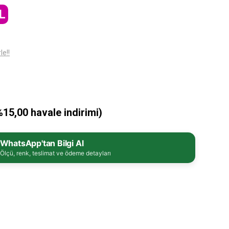
L
le!!
%15,00 havale indirimi)
WhatsApp'tan Bilgi Al
Ölçü, renk, teslimat ve ödeme detayları