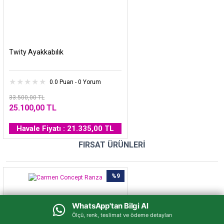
Twity Ayakkabılık
0.0 Puan - 0 Yorum
33.500,00 TL
25.100,00 TL
Havale Fiyatı : 21.335,00 TL
FIRSAT ÜRÜNLERİ
%9
WhatsApp'tan Bilgi Al
WhatsApp'tan Bilgi Al
Ölçü, renk, teslimat ve ödeme detayları
Ölçü, renk, teslimat ve ödeme detayları