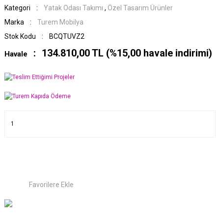
Kategori
Yatak Odası Takımı
,
Özel Tasarım Ürünler
Marka
Turem Mobilya
Stok Kodu
BCQTUVZ2
134.810,00 TL (%15,00 havale indirimi)
Havale