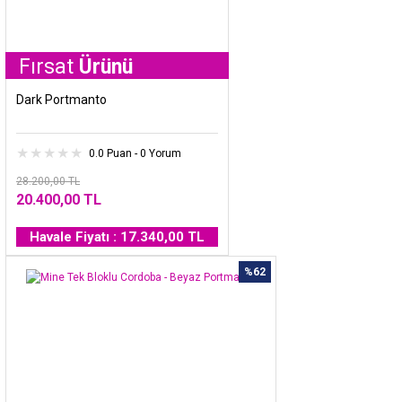
at
Ürünü
Dark Portmanto
0.0 Puan - 0 Yorum
28.200,00 TL
20.400,00 TL
Havale Fiyatı : 17.340,00 TL
%62