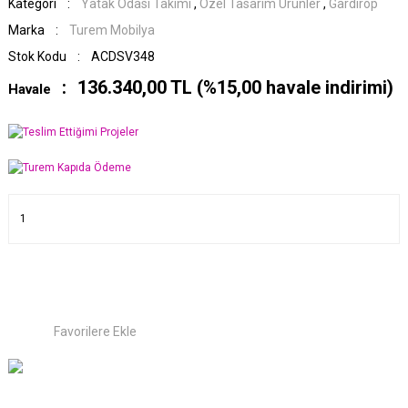
Kategori
Yatak Odası Takımı
,
Özel Tasarım Ürünler
,
Gardırop
Marka
Turem Mobilya
Stok Kodu
ACDSV348
136.340,00 TL (%15,00 havale indirimi)
Havale