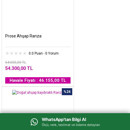
Prose Ahşap Ranza
0.0 Puan - 0 Yorum
64.600,00 TL
54.300,00 TL
Havale Fiyatı : 46.155,00 TL
%24
WhatsApp'tan Bilgi Al
WhatsApp'tan Bilgi Al
Ölçü, renk, teslimat ve ödeme detayları
Ölçü, renk, teslimat ve ödeme detayları