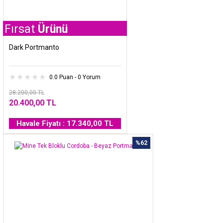
t
Ürünü
Dark Portmanto
0.0 Puan - 0 Yorum
28.200,00 TL
20.400,00 TL
Havale Fiyatı : 17.340,00 TL
%62