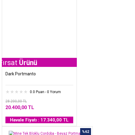
Ürünü
Dark Portmanto
0.0 Puan - 0 Yorum
28.200,00 TL
20.400,00 TL
Havale Fiyatı : 17.340,00 TL
%62