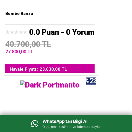
Bombe Ranza
0.0 Puan - 0 Yorum
40.700,00 TL
27.800,00 TL
Havale Fiyatı : 23.630,00 TL
%28
WhatsApp'tan Bilgi Al
WhatsApp'tan Bilgi Al
Ölçü, renk, teslimat ve ödeme detayları
Ölçü, renk, teslimat ve ödeme detayları