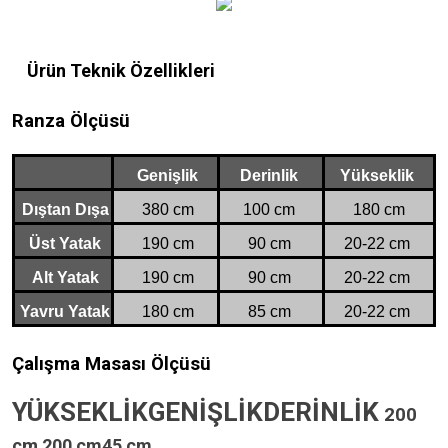
Ürün Teknik Özellikleri
Ranza Ölçüsü
Genişlik
Derinlik
Yükseklik
Dıştan Dışa
380 cm
100 cm
180 cm
Üst Yatak
190 cm
90 cm
20-22 cm
Alt Yatak
190 cm
90 cm
20-22 cm
Yavru Yatak
180 cm
85 cm
20-22 cm
Çalışma Masası Ölçüsü
YÜKSEKLİKGENİŞLİKDERİNLİK
200
cm
200 cm
45 cm