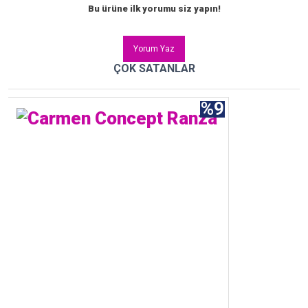
Bu ürüne ilk yorumu siz yapın!
Yorum Yaz
ÇOK SATANLAR
%9